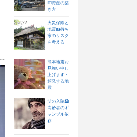
💴資産の築
き方
火災保険と
地震🏡持ち
家のリスク
を考える
熊本地震お
見舞い申し
上げます・
頻発する地
震
父の入院🏥
高齢者のギ
ャンブル依
存