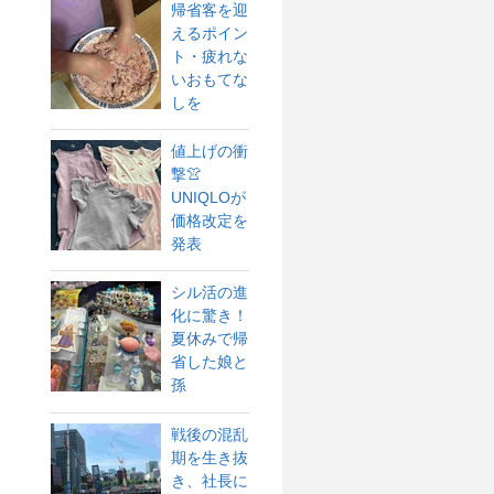
帰省客を迎
えるポイン
ト・疲れな
いおもてな
しを
値上げの衝
撃👚
UNIQLOが
価格改定を
発表
シル活の進
化に驚き！
夏休みで帰
省した娘と
孫
戦後の混乱
期を生き抜
き、社長に