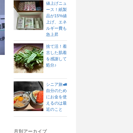
値上げニュ
ース！紙製
品が15%値
上げ、エネ
ルギー費も
急上昇
捨て活！着
古した肌着
を感謝して
処分♪
シニア旅🚅
自分のため
にお金を使
えるのは最
近のこと
月別アーカイブ